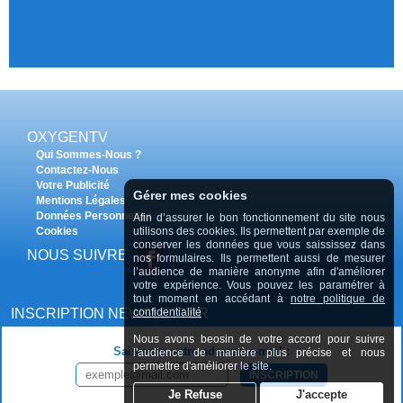
OXYGENTV
Qui Sommes-Nous ?
Contactez-Nous
Votre Publicité
Gérer mes cookies
Mentions Légales
Données Personnelles
Afin d’assurer le bon fonctionnement du site nous
utilisons des cookies. Ils permettent par exemple de
Cookies
conserver les données que vous saississez dans
NOUS SUIVRE
nos formulaires. Ils permettent aussi de mesurer
l’audience de manière anonyme afin d'améliorer
votre expérience. Vous pouvez les paramétrer à
tout moment en accédant à
notre politique de
confidentialité
INSCRIPTION NEWSLETTER
Nous avons beosin de votre accord pour suivre
Saisissez votre adresse e-mail :
l'audience de manière plus précise et nous
permettre d'améliorer le site.
INSCRIPTION