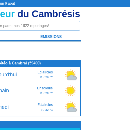
 un 6 août
eur
du Cambrésis
EMISSIONS
étéo à Cambrai (59400)
Eclaircies
ourd'hui
11 / 26 °C
Ensoleillé
ain
11 / 28 °C
Eclaircies
edi
9 / 32 °C