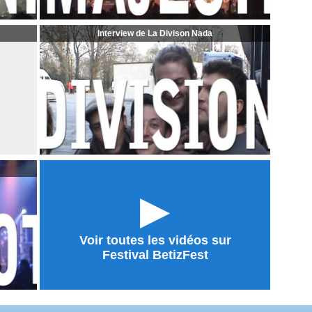
Interview de La Divison Nada
►
Voir toutes les vidéos sur
Festival BetizFest