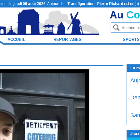
mmes le
jeudi 06 août 2026
, Aujourd'hui
Transfiguration
!
Pierre Richard
est né(e)
Au
Co
ACCUEIL
REPORTAGES
SPORTS
La m
Auj
Dem
Sam
Jeux