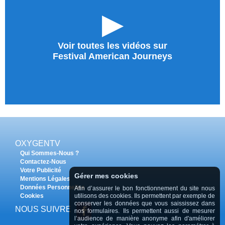
►
Voir toutes les vidéos sur
Festival American Journeys
OXYGENTV
Qui Sommes-Nous ?
Contactez-Nous
Votre Publicité
Gérer mes cookies
Mentions Légales
Données Personnelles
Afin d’assurer le bon fonctionnement du site nous
Cookies
utilisons des cookies. Ils permettent par exemple de
conserver les données que vous saississez dans
NOUS SUIVRE
nos formulaires. Ils permettent aussi de mesurer
l’audience de manière anonyme afin d'améliorer