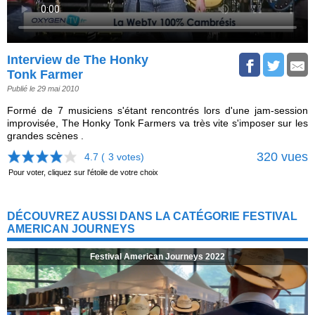
Interview de The Honky
Tonk Farmer
Publié le 29 mai 2010
Formé de 7 musiciens s'étant rencontrés lors d'une jam-session
improvisée, The Honky Tonk Farmers va très vite s'imposer sur les
grandes scènes .
320 vues
4.7 (
3
votes)
Pour voter, cliquez sur l'étoile de votre choix
DÉCOUVREZ AUSSI DANS LA CATÉGORIE FESTIVAL
AMERICAN JOURNEYS
Festival American Journeys 2022