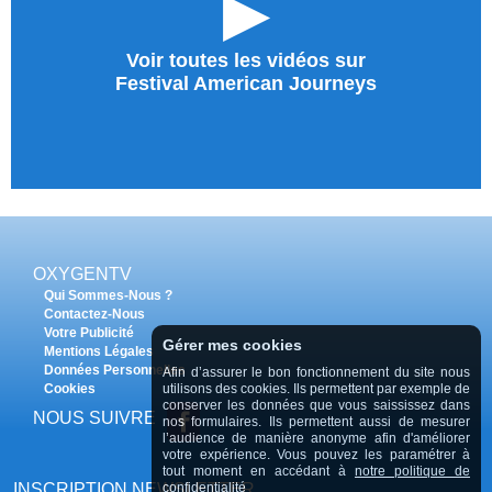
►
Voir toutes les vidéos sur
Festival American Journeys
OXYGENTV
Qui Sommes-Nous ?
Contactez-Nous
Votre Publicité
Gérer mes cookies
Mentions Légales
Données Personnelles
Afin d’assurer le bon fonctionnement du site nous
Cookies
utilisons des cookies. Ils permettent par exemple de
conserver les données que vous saississez dans
NOUS SUIVRE
nos formulaires. Ils permettent aussi de mesurer
l’audience de manière anonyme afin d'améliorer
votre expérience. Vous pouvez les paramétrer à
tout moment en accédant à
notre politique de
INSCRIPTION NEWSLETTER
confidentialité