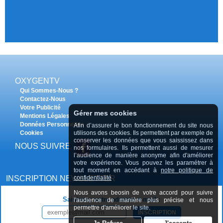
OXYGENTV
Qui Sommes-Nous ?
Contactez-Nous
Votre Publicité
Gérer mes cookies
Mentions Légales
Données Personnelles
Afin d’assurer le bon fonctionnement du site nous
Cookies
utilisons des cookies. Ils permettent par exemple de
conserver les données que vous saississez dans
NOUS SUIVRE
nos formulaires. Ils permettent aussi de mesurer
l’audience de manière anonyme afin d'améliorer
votre expérience. Vous pouvez les paramétrer à
tout moment en accédant à
notre politique de
INSCRIPTION NEWSLETTER
confidentialité
Nous avons beosin de votre accord pour suivre
Saisissez votre adresse e-mail :
l'audience de manière plus précise et nous
permettre d'améliorer le site.
INSCRIPTION