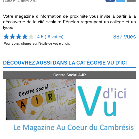
Publié le 20 mars 2016
Votre magazine d'information de proximité vous invite à partir à la
découverte de la cité scolaire Fénelon regroupant un college et un
lycée.
887 vues
4.5 (
8
votes)
Pour voter, cliquez sur l'étoile de votre choix
DÉCOUVREZ AUSSI DANS LA CATÉGORIE VU D'ICI
Centre Social AJR