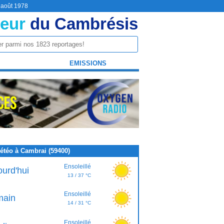
9 août 1978
eur
du Cambrésis
EMISSIONS
étéo à Cambrai (59400)
Ensoleillé
ourd'hui
13 / 37 °C
Ensoleillé
ain
14 / 31 °C
Ensoleillé