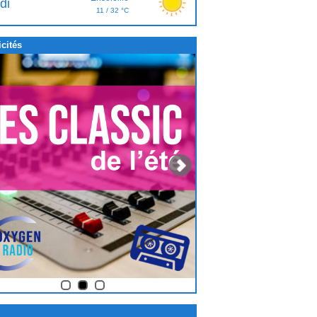
di
11 / 32 °C
cités