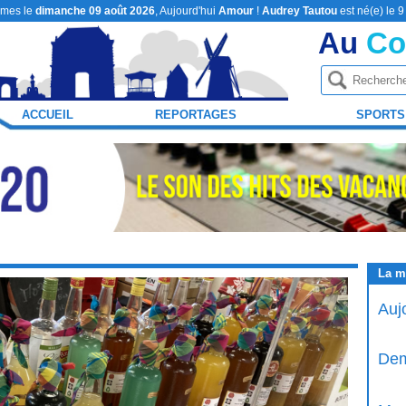
mes le
dimanche 09 août 2026
, Aujourd'hui
Amour
!
Audrey Tautou
est né(e) le 
Au
Co
ACCUEIL
REPORTAGES
SPORTS
La m
Auj
Dem