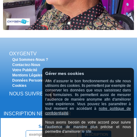
OXYGENTV
Qui Sommes-Nous ?
Contactez-Nous
Votre Publicité
Gérer mes cookies
Mentions Légales
Données Personnelles
Afin d’assurer le bon fonctionnement du site nous
Cookies
utilisons des cookies. Ils permettent par exemple de
conserver les données que vous saississez dans
NOUS SUIVRE
nos formulaires. Ils permettent aussi de mesurer
l’audience de manière anonyme afin d'améliorer
votre expérience. Vous pouvez les paramétrer à
tout moment en accédant à
notre politique de
INSCRIPTION NEWSLETTER
confidentialité
Nous avons beosin de votre accord pour suivre
Saisissez votre adresse e-mail :
l'audience de manière plus précise et nous
permettre d'améliorer le site.
INSCRIPTION