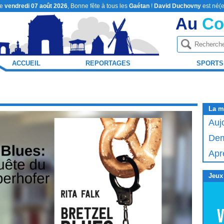
le
vendredi 07 août 2026
, Bonne fête à tous les
Gaétan
!
David Duchovny
est né(e
Au
Co
ACCUEIL
REPORTAGES
SPORTS
La m
Auj
Dem
Apr
Jeux