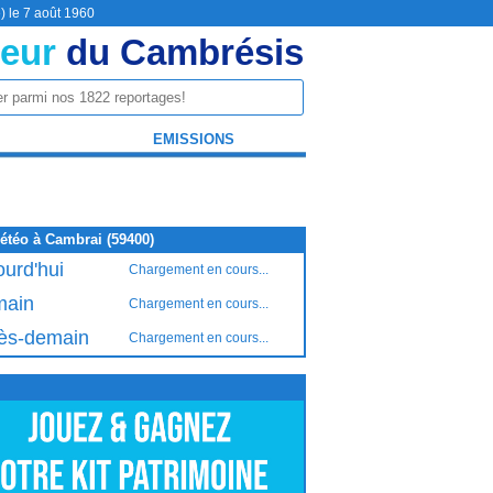
) le 7 août 1960
eur
du Cambrésis
EMISSIONS
étéo à Cambrai (59400)
ourd'hui
Chargement en cours...
ain
Chargement en cours...
ès-demain
Chargement en cours...