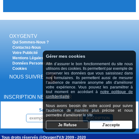
OXYGENTV
Qui Sommes-Nous ?
Contactez-Nous
Votre Publicité
Gérer mes cookies
Mentions Légales
Données Personnelles
Afin d’assurer le bon fonctionnement du site nous
utilisons des cookies. Ils permettent par exemple de
Cookies
conserver les données que vous saississez dans
NOUS SUIVRE
nos formulaires. Ils permettent aussi de mesurer
l’audience de manière anonyme afin d'améliorer
votre expérience. Vous pouvez les paramétrer à
tout moment en accédant à
notre politique de
confidentialité
INSCRIPTION NEWSLETTER
Nous avons beosin de votre accord pour suivre
Saisissez votre adresse e-mail :
l'audience de manière plus précise et nous
permettre d'améliorer le site.
INSCRIPTION
Tous droits réservés @OxygenTV.fr 2009 - 2020