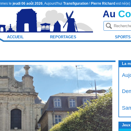
mmes le
jeudi 06 août 2026
, Aujourd'hui
Transfiguration
!
Pierre Richard
est né(e)
Au
Co
ACCUEIL
REPORTAGES
SPORTS
La m
Auj
Dem
Sam
Jeux