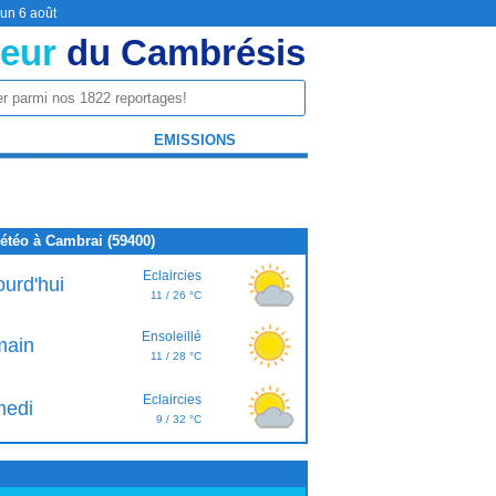
 un 6 août
eur
du Cambrésis
EMISSIONS
étéo à Cambrai (59400)
Eclaircies
ourd'hui
11 / 26 °C
Ensoleillé
ain
11 / 28 °C
Eclaircies
edi
9 / 32 °C